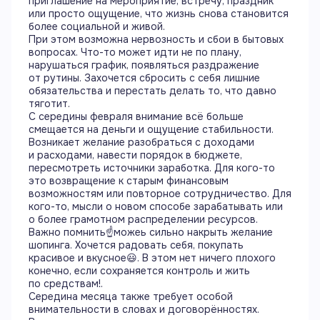
приглашение на мероприятие, встречу, праздник
или просто ощущение, что жизнь снова становится
более социальной и живой.
При этом возможна нервозность и сбои в бытовых
вопросах. Что-то может идти не по плану,
нарушаться график, появляться раздражение
от рутины. Захочется сбросить с себя лишние
обязательства и перестать делать то, что давно
тяготит.
С середины февраля внимание всё больше
смещается на деньги и ощущение стабильности.
Возникает желание разобраться с доходами
и расходами, навести порядок в бюджете,
пересмотреть источники заработка. Для кого-то
это возвращение к старым финансовым
возможностям или повторное сотрудничество. Для
кого-то, мысли о новом способе зарабатывать или
о более грамотном распределении ресурсов.
Важно помнить☝️можеь сильно накрыть желание
шопинга. Хочется радовать себя, покупать
красивое и вкусное😃. В этом нет ничего плохого
конечно, если сохраняется контроль и жить
по средствам!.
Середина месяца также требует особой
внимательности в словах и договорённостях.