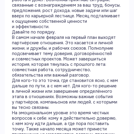
связанные с вознаграждением за ваш труд, бонусы,
предложения, рост дохода, новые задачи или шаг
вверх по карьерной лестнице. Месяц подталкивает
к ощущению собственной ценности
и эффективности.
Давайте по порядку.
В самом начале февраля на первый план выходят
партнёрские отношения. Это касается и личной
жизни, и дружбы, и рабочих союзов. Полнолуние
подсвечивает тему доверия, договорённостей
и совместных проектов. Может завершиться
история, которая тянулась с прошлого лета:
совместная работа, сотрудничество,
обязательства или важный разговор.
Для кого-то это точка, где становится ясно, с кем
дальше по пути, а с кем нет. Для кого-то решение
в личной жизни или завершение определённого
этапа в отношениях. Возможны важные события
у партнёров, компаньонов или людей, с которыми
вы тесно связаны.
На эмоциональном уровне это время честных
вопросов к себе: кому я действительно доверяю,
с кем хочу идти дальше, а где пора поставить
точку. Также начало месяца может принести