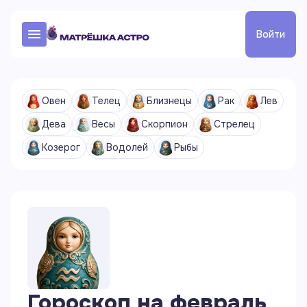
Войти
Овен
Телец
Близнецы
Рак
Лев
Дева
Весы
Скорпион
Стрелец
Козерог
Водолей
Рыбы
Гороскоп на
февраль