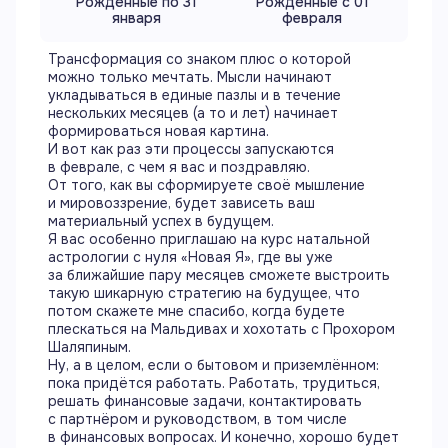
Рождённые по 31
Рождённые с 01
января
февраля
Трансформация со знаком плюс о которой
можно только мечтать. Мысли начинают
укладываться в единые пазлы и в течение
нескольких месяцев (а то и лет) начинает
формироваться новая картина.
И вот как раз эти процессы запускаются
в феврале, с чем я вас и поздравляю.
От того, как вы сформируете своё мышление
и мировоззрение, будет зависеть ваш
материальный успех в будущем.
Я вас особенно приглашаю на курс натальной
астрологии с нуля «Новая Я», где вы уже
за ближайшие пару месяцев сможете выстроить
такую шикарную стратегию на будущее, что
потом скажете мне спасибо, когда будете
плескаться на Мальдивах и хохотать с Прохором
Шаляпиным.
Ну, а в целом, если о бытовом и приземлённом:
пока придётся работать. Работать, трудиться,
решать финансовые задачи, контактировать
с партнёром и руководством, в том числе
в финансовых вопросах. И конечно, хорошо будет