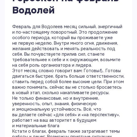
Водолей
Февраль для Водолеев месяц сильный, энергичный
и по-настоящему поворотный. Это продолжение
особого периода, который вы проживаете уже
не первую неделю. Внутри много огня, движения,
желания действовать и менять реальность под
себя. Вы почувствуете прилив сил, станете
требовательнее к себе и к окружающим, возьмите
на себя роль организатора и лидера.
Этот месяц словно говорит вам: Готовы💪. Готовы
двигаться быстрее, брать больше ответственности,
ставить перед собой более высокие цели. При этом
важно понимать, сейчас вы не столько бросаетесь
в новый этап, сколько накапливаете ресурсы.
Не только финансовые, но и внутренние,
уверенность, опыт, знания, физическую
и эмоциональную устойчивость. Всё, что
вы делаете сейчас «для себя» и «на перспективу»,
работает на ваш авторитет в будущем
и материальные блага
Кстати о благах, февраль также затрагивает темы
работы и денег. Возможны приятные ситуации,