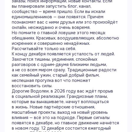
заказы, поиск информации, новые контакты. Если
вы планировали запустить блог, канал,
сообщество — время пришло. Если вы искали
единомышленников — они появятся. Причём
познакомят вас с ними друзья или это произойдёт
онлайн, неожиданно и очень вовремя.
Но помните о главной ловушке этого месяца:
обещаниях. Красивых, воодушевляющих, абсолютно
искренних и совершенно ненадёжных.
Рассчитывайте только на себя.
К концу декабря появляется усталость от людей.
Захочется тишины, уединения, спокойных
разговоров с одним-двумя близкими людьми,
а не со всем миром сразу. Традиционные радости
как семейный ужин, старый добрый фильм,
неспешная прогулка вот что поможет
восстановить силы.
Дорогие Водолеи, в 2026 году вас ждёт прорыв
в социальной реализации. Грандиозные планы,
которые вы вынашиваете, начнут воплощаться
в жизнь. Новые партнёрские отношения,
масштабные проекты, выход на новый уровень
влияния — всё это на подходе. Первые сигналы
появятся в декабре, но главное движение начнётся
в новом году. 12 декабря состоится ежегодный