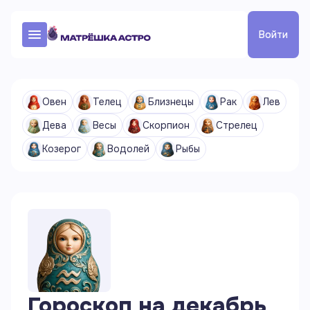
Войти
Овен
Телец
Близнецы
Рак
Лев
Дева
Весы
Скорпион
Стрелец
Козерог
Водолей
Рыбы
Гороскоп на
декабрь