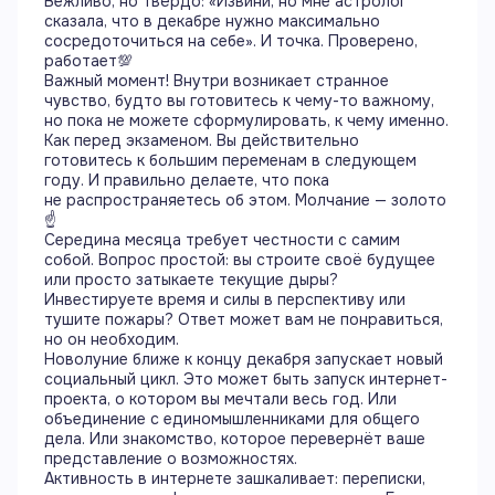
Вежливо, но твёрдо: «Извини, но мне астролог
сказала, что в декабре нужно максимально
сосредоточиться на себе». И точка. Проверено,
работает💯
Важный момент! Внутри возникает странное
чувство, будто вы готовитесь к чему-то важному,
но пока не можете сформулировать, к чему именно.
Как перед экзаменом. Вы действительно
готовитесь к большим переменам в следующем
году. И правильно делаете, что пока
не распространяетесь об этом. Молчание — золото
☝️
Середина месяца требует честности с самим
собой. Вопрос простой: вы строите своё будущее
или просто затыкаете текущие дыры?
Инвестируете время и силы в перспективу или
тушите пожары? Ответ может вам не понравиться,
но он необходим.
Новолуние ближе к концу декабря запускает новый
социальный цикл. Это может быть запуск интернет-
проекта, о котором вы мечтали весь год. Или
объединение с единомышленниками для общего
дела. Или знакомство, которое перевернёт ваше
представление о возможностях.
Активность в интернете зашкаливает: переписки,