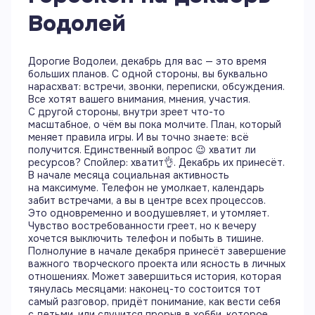
Водолей
Дорогие Водолеи, декабрь для вас — это время
больших планов. С одной стороны, вы буквально
нарасхват: встречи, звонки, переписки, обсуждения.
Все хотят вашего внимания, мнения, участия.
С другой стороны, внутри зреет что-то
масштабное, о чём вы пока молчите. План, который
меняет правила игры. И вы точно знаете: всё
получится. Единственный вопрос 😉 хватит ли
ресурсов? Спойлер: хватит👌. Декабрь их принесёт.
В начале месяца социальная активность
на максимуме. Телефон не умолкает, календарь
забит встречами, а вы в центре всех процессов.
Это одновременно и воодушевляет, и утомляет.
Чувство востребованности греет, но к вечеру
хочется выключить телефон и побыть в тишине.
Полнолуние в начале декабря принесёт завершение
важного творческого проекта или ясность в личных
отношениях. Может завершиться история, которая
тянулась месяцами: наконец-то состоится тот
самый разговор, придёт понимание, как вести себя
с детьми, или случится прорыв в хобби, которое