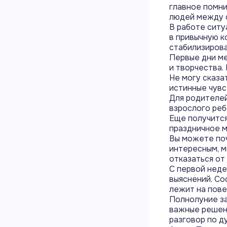
главное помни
людей между с
В работе ситу
в привычную к
стабилизирова
Первые дни ме
и творчества.
Не могу сказат
истинные чувс
Для родителей
взрослого реб
Еще получится
праздничное м
Вы можете поч
интересным, м
отказаться от
С первой неде
выяснений. Со
лежит на пове
Полнолуние за
важные решени
разговор по д