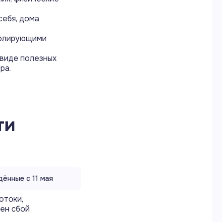
себя, дома
ролирующими
 виде полезных
ра.
ти
ённые с 11 мая
отоки,
ен сбой