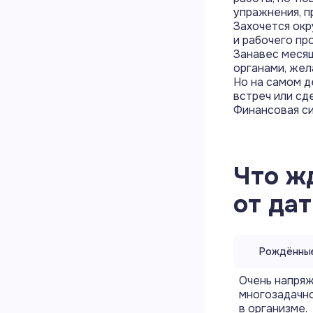
упражнения, п
Захочется окр
и рабочего пр
Занавес месяц
органами, жел
Но на самом д
встреч или сд
Финансовая си
Что ж
от да
Рождённые
Очень напряж
многозадачно
в организме.