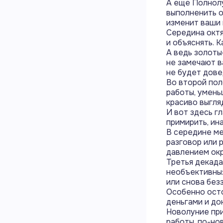
А еще Полнолу
выполненить о
изменит ваши 
Середина октя
и объяснять. 
А ведь золоты
не замечают ва
не будет дове
Во второй пол
работы, умень
красиво выгля
И вот здесь г
примирить, ин
В середине ме
разговор или 
давлением ок
Третья декада
необъективны:
или снова без
Особенно осто
деньгами и до
Новолуние при
работы, по-но