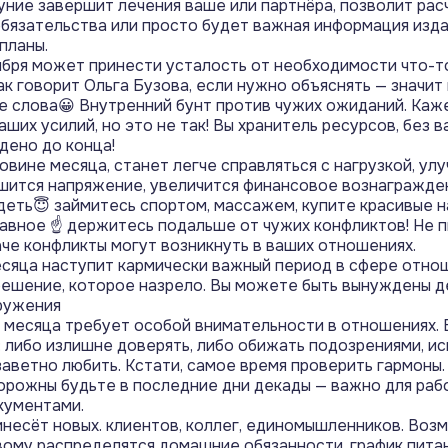
ние завершит лечения ваше или партнёра, позволит расч
бязательства или просто будет важная информация изда
планы.
бря может принести усталость от необходимости что-т
Как говорит Ольга Бузова, если нужно объяснять — значит
е слова😀 Внутренний бунт против чужих ожиданий. Каже
ших усилий, но это не так! Вы хранитель ресурсов, без в
дено до конца!
овине месяца, станет легче справляться с нагрузкой, ул
шится напряжение, увеличится финансовое вознагражде
деть😇 займитесь спортом, массажем, купите красивые 
лавное ☝️ держитесь подальше от чужих конфликтов! Не 
аче конфликты могут возникнуть в ваших отношениях.
сяца наступит кармически важный период в сфере отно
решение, которое назрело. Вы можете быть вынуждены д
ружения
 месяца требует особой внимательности в отношениях.
 либо излишне доверять, либо обижать подозрениями, и
заветно любить. Кстати, самое время проверить гармоны.
рожны будьте в последние дни декады — важно для раб
кументами.
несёт новых. клиентов, коллег, единомышленников. Воз
вому распределятся домашние обязанности, график питан