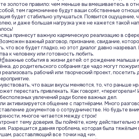
те золотое правило: чем меньше вы вмешиваетесь в от
обой, тем гармоничнее будут ваши собственные отноше
ация будет стабильно улучшаться. Появится ощущение, 
олею, и даже большая нагрузка уже не кажется такой на
лось!
сяца принесут важную кармическую реализацию в сфере
 Возможен важный разговор, признание, свидание, котор
ь, что все будет гладко, но этот диалог давно назревал.
тва к человеку или готовность любить.
☝️важные события в жизни детей: от рождение малыша 
ёнка, до родительского собрания где чадо могут пожурит
 реализовать рабочий или творческий проект, посетить
ероприятие.
увствовать, что ваши вкусы меняются, то, что раньше нр
ожет перестать привлекать. Как говорят, «перегорела»! И
 бесполезных увлечений ради более важных дел.
ли активизируется общение с партнёрами. Много разгово
ставление документов о сотрудничестве. Но будьте вни
рхности, многое читается между строк!
тронет тему доверия. Вы поймёте, кому действительно
я. Разрешится давняя проблема, которая была тяжёлым 
ушам, расставляющий все точки над «и».