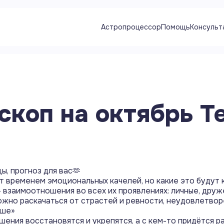
Астропроцессор
Помощь
Консульт
скоп на
октябрь
Т
ы, прогноз для вас🫶
т временем эмоциональных качелей, но какие это будут 
 взаимоотношения во всех их проявлениях: личные, друж
ожно раскачаться от страстей и ревности, неудовлетво
ыше»
шения восстановятся и укрепятся, а с кем-то придётся р