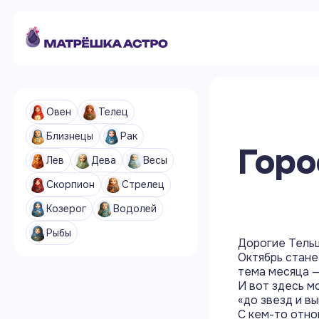
Овен
Телец
Близнецы
Рак
Горо
Лев
Дева
Весы
Скорпион
Стрелец
Козерог
Водолей
Рыбы
Дорогие Тельц
Октябрь стане
тема месяца —
И вот здесь м
«до звезд и в
С кем-то отно