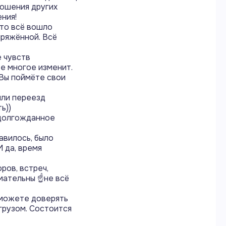
ношения других
ния!
что всё вошло
пряжённой. Всё
 чувств
ое многое изменит.
 Вы поймёте свои
или переезд
ь))
 долгожданное
авилось, было
 да, время
ров, встреч,
мательны ☝️не всё
 можете доверять
грузом. Состоится