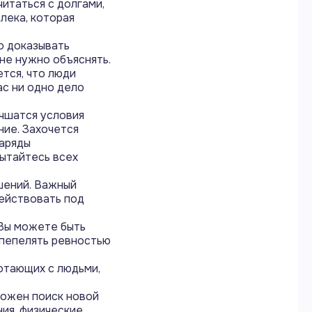
итаться с долгами,
лека, которая
о доказывать
 не нужно объяснять.
тся, что люди
ас ни одно дело
учшатся условия
ние. Захочется
наряды
пытайтесь всех
шений. Важный
ействовать под
 Вы можете быть
спепелять ревностью
отающих с людьми,
можен поиск новой
ия, физические