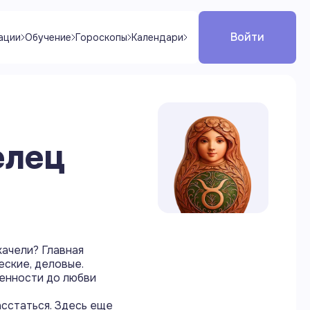
Войти
ации
Обучение
Гороскопы
Календари
елец
качели? Главная
еские, деловые.
ренности до любви
асстаться. Здесь еще