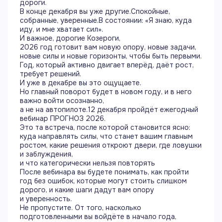
дороги.
В конце декабря вы уже другие.Спокойные,
собранные, уверенные.В состоянии: «Я знаю, куда
иду, и мне хватает сил».
И важное, дорогие Козероги,
2026 год готовит вам новую опору, новые задачи,
новые силы и новые горизонты, чтобы быть первыми.
Год, который активно двигает вперёд, даёт рост,
требует решений.
И уже в декабре вы это ощущаете.
Но главный поворот будет в новом году, и в него
важно войти осознанно,
а не на автопилоте.12 декабря пройдёт ежегодный
вебинар ПРОГНОЗ 2026.
Это та встреча, после которой становится ясно:
куда направлять силы, что станет вашим главным
ростом, какие решения откроют двери, где ловушки
и заблуждения,
и что категорически нельзя повторять
После вебинара вы будете понимать, как пройти
год без ошибок, которые могут стоить слишком
дорого, и какие шаги дадут вам опору
и уверенность.
Не пропустите. От того, насколько
подготовленными вы войдёте в начало года,