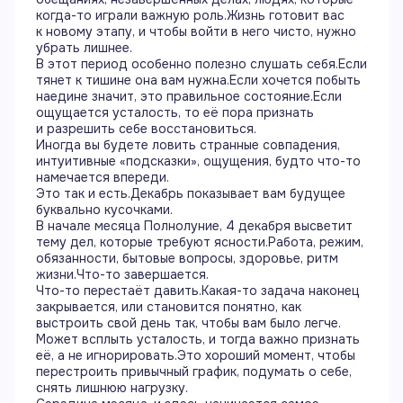
когда-то играли важную роль.Жизнь готовит вас
к новому этапу, и чтобы войти в него чисто, нужно
убрать лишнее.
В этот период особенно полезно слушать себя.Если
тянет к тишине она вам нужна.Если хочется побыть
наедине значит, это правильное состояние.Если
ощущается усталость, то её пора признать
и разрешить себе восстановиться.
Иногда вы будете ловить странные совпадения,
интуитивные «подсказки», ощущения, будто что-то
намечается впереди.
Это так и есть.Декабрь показывает вам будущее
буквально кусочками.
В начале месяца Полнолуние, 4 декабря высветит
тему дел, которые требуют ясности.Работа, режим,
обязанности, бытовые вопросы, здоровье, ритм
жизни.Что-то завершается.
Что-то перестаёт давить.Какая-то задача наконец
закрывается, или становится понятно, как
выстроить свой день так, чтобы вам было легче.
Может всплыть усталость, и тогда важно признать
её, а не игнорировать.Это хороший момент, чтобы
перестроить привычный график, подумать о себе,
снять лишнюю нагрузку.