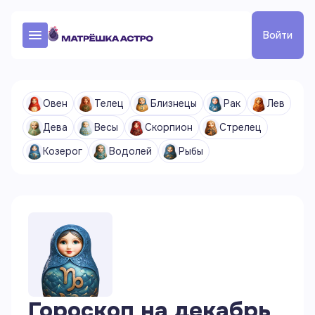
Войти
Овен
Телец
Близнецы
Рак
Лев
Дева
Весы
Скорпион
Стрелец
Козерог
Водолей
Рыбы
Гороскоп на
декабрь