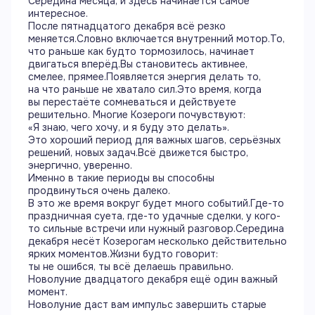
Середина месяца, и здесь начинается самое
интересное.
После пятнадцатого декабря всё резко
меняется.Словно включается внутренний мотор.То,
что раньше как будто тормозилось, начинает
двигаться вперёд.Вы становитесь активнее,
смелее, прямее.Появляется энергия делать то,
на что раньше не хватало сил.Это время, когда
вы перестаёте сомневаться и действуете
решительно. Многие Козероги почувствуют:
«Я знаю, чего хочу, и я буду это делать».
Это хороший период для важных шагов, серьёзных
решений, новых задач.Всё движется быстро,
энергично, уверенно.
Именно в такие периоды вы способны
продвинуться очень далеко.
В это же время вокруг будет много событий.Где-то
праздничная суета, где-то удачные сделки, у кого-
то сильные встречи или нужный разговор.Середина
декабря несёт Козерогам несколько действительно
ярких моментов.Жизни будто говорит:
ты не ошибся, ты всё делаешь правильно.
Новолуние двадцатого декабря ещё один важный
момент.
Новолуние даст вам импульс завершить старые