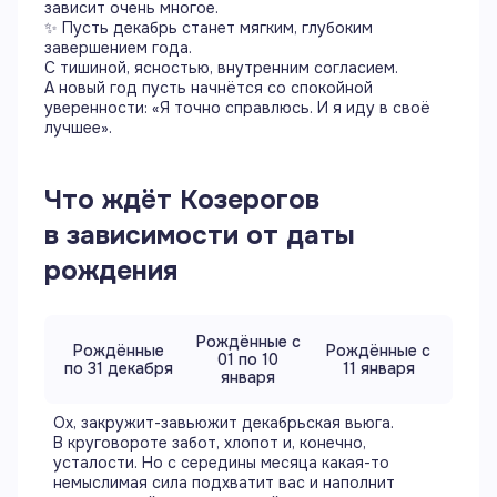
зависит очень многое.
✨ Пусть декабрь станет мягким, глубоким
завершением года.
С тишиной, ясностью, внутренним согласием.
А новый год пусть начнётся со спокойной
уверенности: «Я точно справлюсь. И я иду в своё
лучшее».
Что ждёт
Козерогов
в зависимости от даты
рождения
Рождённые с
Рождённые
Рождённые с
01 по 10
по 31 декабря
11 января
января
Ох, закружит-завьюжит декабрьская вьюга.
В круговороте забот, хлопот и, конечно,
усталости. Но с середины месяца какая-то
немыслимая сила подхватит вас и наполнит