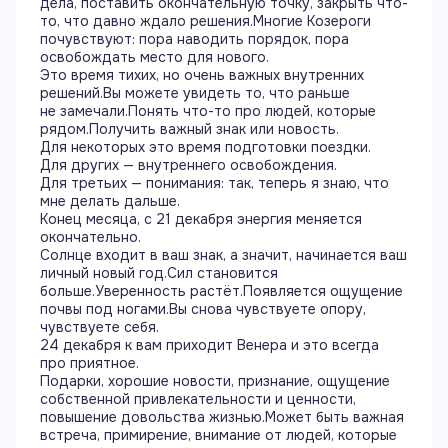
дела, поставить окончательную точку, закрыть что-
то, что давно ждало решения.Многие Козероги
почувствуют: пора наводить порядок, пора
освобождать место для нового.
Это время тихих, но очень важных внутренних
решений.Вы можете увидеть то, что раньше
не замечали.Понять что-то про людей, которые
рядом.Получить важный знак или новость.
Для некоторых это время подготовки поездки.
Для других — внутреннего освобождения.
Для третьих — понимания: так, теперь я знаю, что
мне делать дальше.
Конец месяца, с 21 декабря энергия меняется
окончательно.
Солнце входит в ваш знак, а значит, начинается ваш
личный новый год.Сил становится
больше.Уверенность растёт.Появляется ощущение
почвы под ногами.Вы снова чувствуете опору,
чувствуете себя.
24 декабря к вам приходит Венера и это всегда
про приятное.
Подарки, хорошие новости, признание, ощущение
собственной привлекательности и ценности,
повышение довольства жизнью.Может быть важная
встреча, примирение, внимание от людей, которые