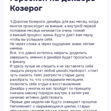
Козерог
♑️Дорогие Козероги, декабрь для вас месяц, когда
многое происходит не внешне, а внутри.В первой
половине месяца начинается очень тонкий
и важный процесс: жизнь будто даёт вам паузу,
чтобы вы услышали себя.
Не через слова, а через ощущения, знаки, лёгкие
намёки.
Всё, что давно хотелось закрыть, доделать,
завершить, именно в декабре будет проситься
к финалу.
И здесь лучше не спешить и не заставлять себя
«выдать результат любой ценой».Наоборот, стоит
чуть снизить темп, разгрести старые дела,
разобрать то, что откладывали месяцами,
позволить себе отдых и восстановление.
Декабрь у многих из вас пройдёт по принципу:
сначала навожу порядок внутри, а затем уже
начинаю активно действовать.
Первые две недели как будто освещают прошлое.
Напоминают о закрывающихся циклах, старых
обещаниях, незавершённых делах, людях, которые