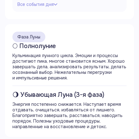
Все события дня
Все события дня
00:00
Продолжается 15 лунный день
Фаза Луны
Продолжается фаза полнолуния
Луна в знаке Овна
🌕 Полнолуние
Продолжается аспект оппозиция (180°) Луны
Кульминация лунного цикла. Эмоции и процессы
с Солнцем
достигают пика, многое становится ясным. Хорошо
Продолжается аспект трин (120°) Луны
завершать дела, анализировать результаты, делать
с Марсом
осознанный выбор. Нежелательны перегрузки
Продолжается аспект соединение (0°) Луны
и импульсивные решения.
с Сатурном
Продолжается аспект секстиль (60°) Луны
с Ураном
🌖 Убывающая Луна (3-я фаза)
Продолжается аспект соединение (0°) Луны
с Нептуном
Энергия постепенно снижается. Наступает время
Продолжается аспект секстиль (60°) Луны
отдавать, очищаться, избавляться от лишнего.
с Плутоном
Благоприятно завершать, расставаться, наводить
порядок. Полезны уходовые процедуры,
направленные на восстановление и детокс.
01:16
Начинается 16 лунный день