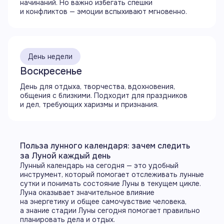
с Плутоном
начинаний. Но важно избегать спешки
и конфликтов — эмоции вспыхивают мгновенно.
10:59
Завершается аспект оппозиция (180°) Луны
с Солнцем
День недели
13:20
Воскресенье
Завершается аспект секстиль (60°) Луны
День для отдыха, творчества, вдохновения,
с Ураном
общения с близкими. Подходит для праздников
и дел, требующих харизмы и признания.
17:59
Восход Луны
Польза лунного календаря: зачем следить
21:32
за Луной каждый день
Начинается аспект оппозиция (180°) Луны
Лунный календарь на сегодня — это удобный
с Меркурием
инструмент, который помогает отслеживать лунные
Свернуть
сутки и понимать состояние Луны в текущем цикле.
Луна оказывает значительное влияние
на энергетику и общее самочувствие человека,
а знание стадии Луны сегодня помогает правильно
планировать дела и отдых.