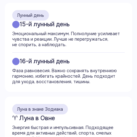
02:22
Завершается аспект трин (120°) Луны с Марсом
Лунный день
15-й лунный день
07:13
Эмоциональный максимум. Полнолуние усиливает
Начало фазы убывающей Луны
чувства и реакции. Лучше не перегружаться,
не спорить, а наблюдать.
07:19
Заход Луны
16-й лунный день
Фаза равновесия. Важно сохранять внутреннюю
08:40
гармонию, избегать крайностей. День подходит
Начинается аспект трин (120°) Луны
для ухода, восстановления, тишины.
с Юпитером
08:46
Завершается аспект соединение (0°) Луны
Луна в знаке Зодиака
с Нептуном
♈ Луна в Овне
09:05
Энергия быстрая и импульсивная. Подходящее
Завершается аспект секстиль (60°) Луны
время для активных действий, спорта, смелых