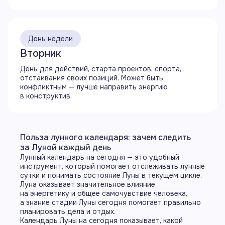
с Марсом
21:47
День недели
Начинается аспект трин (120°) Луны
с Меркурием
Вторник
Свернуть
День для действий, старта проектов, спорта,
отстаивания своих позиций. Может быть
конфликтным — лучше направить энергию
в конструктив.
Польза лунного календаря: зачем следить
за Луной каждый день
Лунный календарь на сегодня — это удобный
инструмент, который помогает отслеживать лунные
сутки и понимать состояние Луны в текущем цикле.
Луна оказывает значительное влияние
на энергетику и общее самочувствие человека,
а знание стадии Луны сегодня помогает правильно
планировать дела и отдых.
Календарь Луны на сегодня показывает, какой