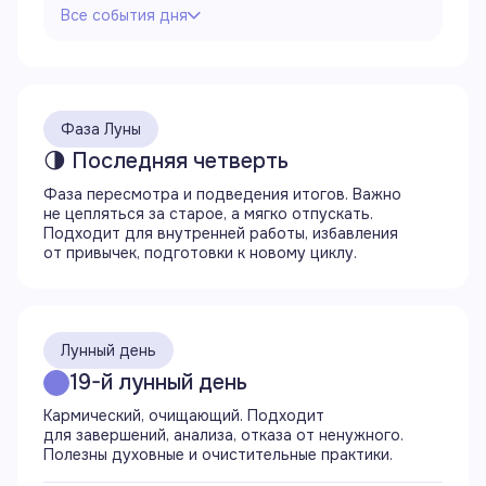
Все события дня
Все события дня
00:00
Продолжается 19 лунный день
Фаза Луны
Продолжается фаза последней четверти
Луна в знаке Овна
🌗 Последняя четверть
Продолжается аспект оппозиция (180°) Луны
Фаза пересмотра и подведения итогов. Важно
с Венерой
не цепляться за старое, а мягко отпускать.
Продолжается период Луны без курса
Подходит для внутренней работы, избавления
от привычек, подготовки к новому циклу.
03:10
Начинается аспект квадрат (90°) Луны
с Плутоном
Лунный день
11:02
19-й лунный день
Луна переходит в знак Тельца
Завершается период Луны без курса
Кармический, очищающий. Подходит
для завершений, анализа, отказа от ненужного.
Полезны духовные и очистительные практики.
11:10
Заход Луны