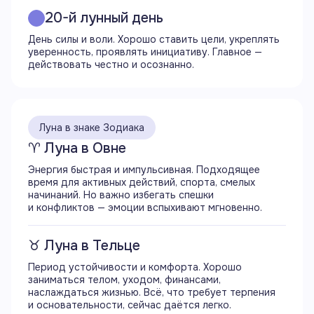
20-й лунный день
12:03
День силы и воли. Хорошо ставить цели, укреплять
Начинается 20 лунный день
уверенность, проявлять инициативу. Главное —
действовать честно и осознанно.
12:45
Начинается аспект трин (120°) Луны с Солнцем
13:42
Луна в знаке Зодиака
Завершается аспект оппозиция (180°) Луны
♈ Луна в Овне
с Венерой
Энергия быстрая и импульсивная. Подходящее
время для активных действий, спорта, смелых
19:59
начинаний. Но важно избегать спешки
Восход Луны
и конфликтов — эмоции вспыхивают мгновенно.
21:15
♉ Луна в Тельце
Начинается аспект квадрат (90°) Луны
с Юпитером
Период устойчивости и комфорта. Хорошо
заниматься телом, уходом, финансами,
наслаждаться жизнью. Всё, что требует терпения
21:17
и основательности, сейчас даётся легко.
Начинается аспект секстиль (60°) Луны