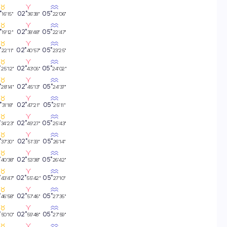
°
02°
05°
16'15"
36'38"
22'06"
°
02°
05°
19'12"
38'48"
22'47"
°
02°
05°
22'11"
40'57"
23'25"
°
02°
05°
25'12"
43'06"
24'02"
°
02°
05°
28'14"
45'13"
24'37"
°
02°
05°
31'18"
47'21"
25'11"
°
02°
05°
34'23"
49'27"
25'43"
°
02°
05°
37'30"
51'33"
26'14"
°
02°
05°
40'38"
53'38"
26'42"
°
02°
05°
43'47"
55'42"
27'10"
°
02°
05°
46'58"
57'46"
27'35"
°
02°
05°
50'10"
59'48"
27'59"