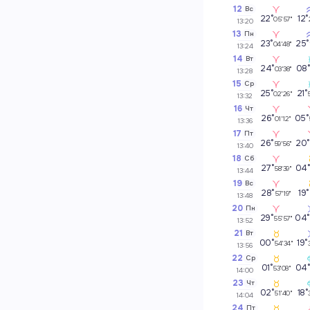
12
Вс
22°
12°
05'57"
13:20
13
Пн
23°
25°
04'48"
13:24
14
Вт
24°
08
03'38"
13:28
15
Ср
25°
21°
02'26"
13:32
16
Чт
26°
05°
01'12"
13:36
17
Пт
26°
20°
59'56"
13:40
18
Сб
27°
04
58'39"
13:44
19
Вс
28°
19°
57'19"
13:48
20
Пн
29°
04°
55'57"
13:52
21
Вт
00°
19°
54'34"
13:56
22
Ср
01°
04
53'08"
14:00
23
Чт
02°
18°
51'40"
14:04
24
Пт