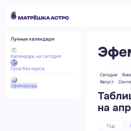
Лунные календари
Эфе
Календарь на сегодня
Луна без курса
Сегодня
Янв
Август
Сентя
Эфемериды
Табли
на
апр