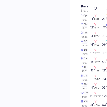
Дата
Sid. t.
1
Ср
11°
28°
16'33"
12:37
2
Чт
12°
11°
15'44"
1
12:41
3
Пт
13°
23°
14'54"
12:45
4
Сб
14°
06°
14'02"
12:49
5
Вс
15°
18°
13'07"
12:53
6
Пн
16°
00
12'11"
12:57
7
Вт
17°
12°
11'13"
13:01
8
Ср
18°
24
10'14"
13:05
9
Чт
19°
05°
09'12"
13:09
10
Пт
20°
17°
08'09"
13:12
11
Сб
21°
00
07'04"
13:16