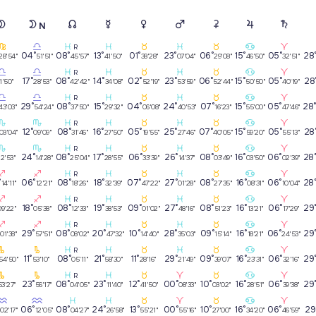
N
R
04°
08°
13°
01°
23°
06°
15°
05°
28
28'54"
51'51"
45'57"
41'50"
38'28"
07'04"
29'08"
46'50"
32'51"
R
17°
08°
14°
02°
23°
06°
15°
05°
28
1'50"
28'53"
42'42"
34'08"
52'19"
53'59"
52'44"
50'50"
40'19"
R
29°
08°
15°
04°
24°
07°
15°
05°
28
43'03"
54'24"
37'50"
29'32"
06'08"
40'53"
16'23"
55'00"
47'46"
R
12°
08°
16°
05°
25°
07°
15°
05°
28
03'04"
09'09"
31'46"
27'50"
19'55"
27'46"
40'05"
59'20"
55'13"
R
24°
08°
17°
06°
26°
08°
16°
06°
28
12'53"
14'28"
25'04"
28'55"
33'39"
14'37"
03'49"
03'50"
02'39"
R
°
06°
08°
18°
07°
27°
08°
16°
06°
28
14'11"
12'21"
18'26"
32'39"
47'22"
01'28"
27'35"
08'31"
10'04"
R
18°
08°
19°
09°
27°
08°
16°
06°
29
09'22"
05'38"
12'33"
38'53"
01'02"
48'16"
51'23"
13'21"
17'29"
R
°
29°
08°
20°
10°
28°
09°
16°
06°
29
01'38"
57'51"
08'02"
47'32"
14'40"
35'03"
15'14"
18'21"
24'53"
R
11°
08°
21°
11°
29°
09°
16°
06°
29
54'50"
53'10"
05'11"
58'30"
28'16"
21'49"
39'07"
23'31"
32'16"
R
23°
08°
23°
12°
00°
10°
16°
06°
29
53'27"
56'17"
04'05"
11'40"
41'50"
08'33"
03'02"
28'51"
39'38"
°
06°
08°
24°
13°
00°
10°
16°
06°
29
02'17"
12'05"
04'27"
26'58"
55'21"
55'16"
27'00"
34'20"
46'59"