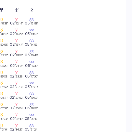
°
02°
05°
45'38"
12'14"
12'58"
°
02°
05°
48'16"
14'29"
13'56"
°
02°
05°
50'55"
16'44"
14'52"
°
02°
05°
53'36"
18'58"
15'46"
°
02°
05°
56'20"
21'12"
16'39"
°
02°
05°
59'05"
23'26"
17'30"
°
02°
05°
01'52"
25'39"
18'20"
°
02°
05°
04'41"
27'52"
19'09"
°
02°
05°
07'32"
30'04"
19'56"
°
02°
05°
10'24"
32'16"
20'41"
°
02°
05°
13'19"
34'27"
21'24"