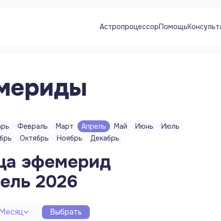
Астропроцессор
Помощь
Консульт
мериды
арь
Февраль
Март
Апрель
Май
Июнь
Июль
брь
Октябрь
Ноябрь
Декабрь
ца эфемерид
ель
2026
Месяц
Выбрать