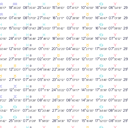
18°
08°
25°
15°
01°
10°
16°
06°
29
26'17"
45'26"
05'41"
44'20"
08'50"
41'57"
50'59"
39'59"
54'19"
01°
08°
27°
16°
02°
11°
16°
07°
29
10'04"
40'38"
07'03"
03'42"
22'17"
28'36"
15'00"
45'47"
01'38"
R
°
15°
08°
28°
17°
03°
11°
16°
07°
29
17'29"
00'52"
07'40"
25'00"
35'42"
15'13"
39'03"
51'44"
08'55"
R
28°
08°
29°
18°
04°
12°
16°
07°
29
50'56"
47'37"
06'48"
48'12"
49'05"
01'48"
03'08"
57'50"
16'12"
R
12°
08°
01°
20°
04°
12°
17°
07°
29
50'44"
59'55"
03'54"
13'15"
02'25"
48'22"
27'15"
04'06"
23'27"
R
27°
07°
02°
21°
05°
12°
17°
07°
29
14'34"
33'59"
58'53"
40'07"
15'43"
34'54"
51'23"
10'30"
30'40"
R
°
12°
07°
04°
22°
06°
13°
17°
07°
29
57'15"
23'21"
52'04"
08'46"
28'58"
21'23"
15'33"
17'03"
37'52"
R
27°
07°
05°
23°
07°
13°
17°
07°
29
51'11"
19'37"
44'13"
39'10"
42'12"
07'51"
39'45"
23'46"
45'03"
R
12°
07°
07°
24°
07°
14°
17°
07°
29
47'29"
13'43"
36'20"
11'19"
55'22"
54'17"
03'59"
30'36"
52'12"
R
26°
07°
08°
26°
08°
14°
17°
07°
29
37'22"
57'35"
29'28"
45'12"
08'31"
40'40"
28'14"
37'36"
59'20"
R
°
11°
07°
10°
27°
09°
14°
17°
08°
29
13'42"
25'11"
24'24"
20'48"
21'36"
27'01"
52'30"
44'44"
06'25"
R
25°
07°
11°
28°
10°
15°
17°
08°
29
31'42"
33'05"
21'28"
58'06"
34'39"
13'20"
16'48"
52'00"
13'29"
R