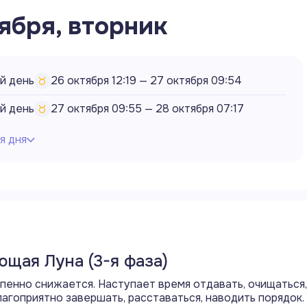
ября, вторник
й день
26 октября 12:19
—
27 октября 09:54
й день
27 октября 09:55
—
28 октября 07:17
я дня
бытия дня
Продолжается 16 лунный день
Продолжается фаза убывающей Луны
Луна в знаке Тельца
Продолжается аспект оппозиция (180°) Луны с Меркурием
Продолжается аспект квадрат (90°) Луны с Марсом
ющая Луна (3-я фаза)
Начинается аспект квадрат (90°) Луны с Юпитером
пенно снижается. Наступает время отдавать, очищаться,
Заход Луны
лагоприятно завершать, расставаться, наводить порядок