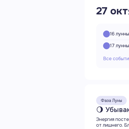
27 окт
16
лунны
17
лунны
Все событи
Все со
00:00
Фаза Луны
🌖 Убыва
04:37
Энергия посте
09:31
от лишнего. Б