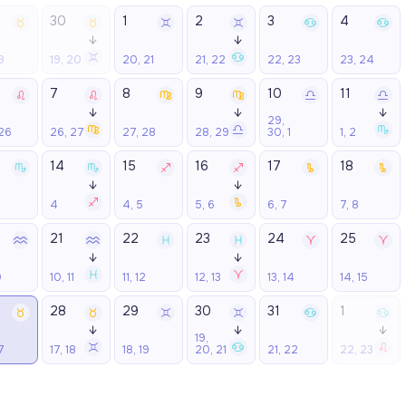
30
1
2
3
4
↓
↓
9
19, 20
20, 21
21, 22
22, 23
23, 24
7
8
9
10
11
↓
↓
↓
29,
26
26, 27
27, 28
28, 29
30, 1
1, 2
14
15
16
17
18
↓
↓
4
4, 5
5, 6
6, 7
7, 8
21
22
23
24
25
↓
↓
0
10, 11
11, 12
12, 13
13, 14
14, 15
28
29
30
31
1
↓
↓
↓
19,
7
17, 18
18, 19
20, 21
21, 22
22, 23