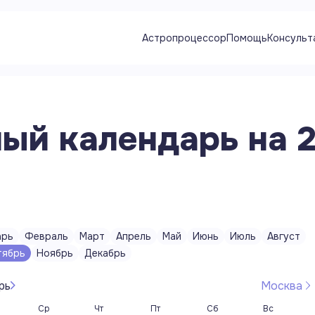
Астропроцессор
Помощь
Консульт
ый календарь на 2
арь
Февраль
Март
Апрель
Май
Июнь
Июль
Август
тябрь
Ноябрь
Декабрь
рь
Москва
Ср
Чт
Пт
Сб
Вс