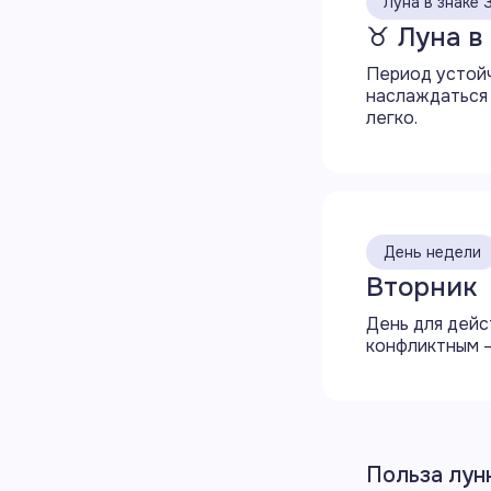
Луна в знаке 
♉ Луна в
Период устойч
наслаждаться 
легко.
День недели
Вторник
День для дейс
конфликтным —
Польза лун