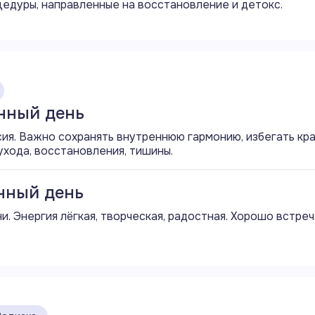
едуры, направленные на восстановление и детокс.
Начинается 17 лунный день
Восход Луны
Начинается период Луны без курса
унный день
Начинается аспект секстиль (60°) Луны с Нептуном
ия. Важно сохранять внутреннюю гармонию, избегать кр
Завершается аспект квадрат (90°) Луны с Марсом
ухода, восстановления, тишины.
Начинается аспект трин (120°) Луны с Плутоном
унный день
Начинается аспект соединение (0°) Луны с Ураном
и. Энергия лёгкая, творческая, радостная. Хорошо встреч