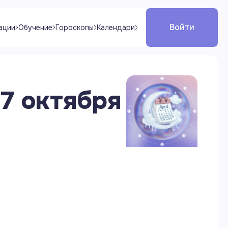
Войти
ации
Обучение
Гороскопы
Календари
7 октября