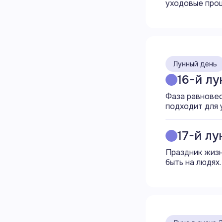
уходовые проц
09:55
16:46
17:51
Лунный день
16-й л
18:32
Фаза равновес
подходит для 
18:54
20:02
17-й л
Праздник жизн
22:51
быть на людях.
Свернуть