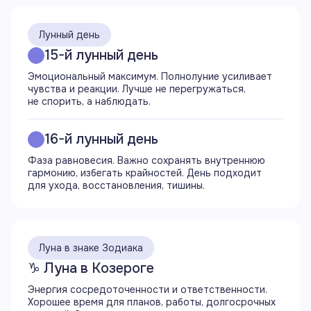
01:23
Начинается аспект оппозиция (180°) Луны
с Юпитером
Лунный день
15-й лунный день
02:37
Эмоциональный максимум. Полнолуние усиливает
Завершается аспект трин (120°) Луны
чувства и реакции. Лучше не перегружаться,
с Венерой
не спорить, а наблюдать.
03:37
16-й лунный день
Заход Луны
Фаза равновесия. Важно сохранять внутреннюю
гармонию, избегать крайностей. День подходит
04:46
для ухода, восстановления, тишины.
Начало фазы полнолуния
04:47
Луна переходит в знак Водолея
Луна в знаке Зодиака
Завершается период Луны без курса
♑ Луна в Козероге
17:36
Энергия сосредоточенности и ответственности.
Пик полнолуния
Хорошее время для планов, работы, долгосрочных