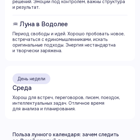
решений. Эмоции под контролем, важны структура
и результат.
18:05
Начинается аспект секстиль (60°) Луны
с Сатурном
♒ Луна в Водолее
Период свободы и идей. Хорошо пробовать новое,
20:54
встречаться с единомышленниками, искать
Восход Луны
оригинальные подходы. Энергия нестандартна
и творчески заряжена.
23:42
Начинается 16 лунный день
Свернуть
День недели
Среда
Хорош для встреч, переговоров, писем, поездок,
интеллектуальных задач. Отличное время
для анализа и планирования.
Польза лунного календаря: зачем следить