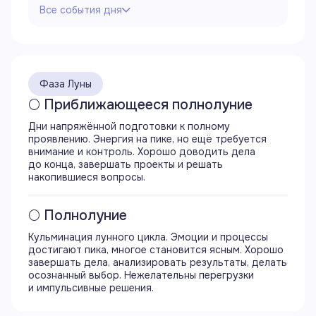
Все события дня
Все события дня
00:00
Продолжается 15 лунный день
Фаза Луны
Продолжается фаза приближающегося
полнолуния
🌕 Приближающееся полнолуние
Луна в знаке Козерога
Дни напряжённой подготовки к полному
Продолжается аспект трин (120°) Луны
проявлению. Энергия на пике, но ещё требуется
с Венерой
внимание и контроль. Хорошо доводить дела
Продолжается аспект трин (120°) Луны
до конца, завершать проекты и решать
с Ураном
накопившиеся вопросы.
Продолжается аспект секстиль (60°) Луны
с Нептуном
Продолжается аспект соединение (0°) Луны
🌕 Полнолуние
с Плутоном
Продолжается период Луны без курса
Кульминация лунного цикла. Эмоции и процессы
достигают пика, многое становится ясным. Хорошо
завершать дела, анализировать результаты, делать
00:28
осознанный выбор. Нежелательны перегрузки
Начинается аспект оппозиция (180°) Луны
и импульсивные решения.
с Солнцем