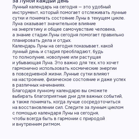
за Луной каждый день
с Плутоном
Лунный календарь на сегодня — это удобный
Свернуть
инструмент, который помогает отслеживать лунные
сутки и понимать состояние Луны в текущем цикле.
Луна оказывает значительное влияние
на энергетику и общее самочувствие человека,
а знание стадии Луны сегодня помогает правильно
планировать дела и отдых.
Календарь Луны на сегодня показывает, какой
лунный день и стадия преобладают, будь
то полнолуние, новолуние или растущая
и убывающая Луна. Это важно для тех, кто хочет
гармонично использовать космические энергии
в повседневной жизни. Лунные сутки влияют
на настроение, физическое состояние и даже успех
в различных начинаниях.
Благодаря лунному календарю вы сможете
выбирать благоприятные дни для важных событий,
а также понимать, когда лучше сосредоточиться
на восстановлении сил. Следите за лунным циклом
с помощью календаря Луны на сегодня,
чтобы всегда быть в гармонии с природой
и внутренним ритмом.