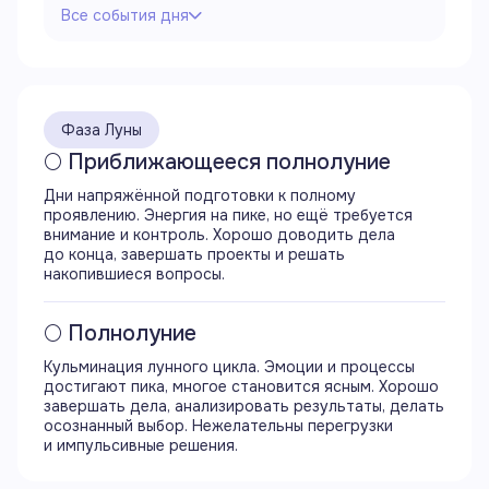
Все события дня
Все события дня
00:00
Продолжается 14 лунный день
Фаза Луны
Продолжается фаза приближающегося
полнолуния
🌕 Приближающееся полнолуние
Луна в знаке Рака
Дни напряжённой подготовки к полному
Продолжается аспект трин (120°) Луны
проявлению. Энергия на пике, но ещё требуется
с Сатурном
внимание и контроль. Хорошо доводить дела
Продолжается аспект секстиль (60°) Луны
до конца, завершать проекты и решать
с Ураном
накопившиеся вопросы.
Продолжается аспект трин (120°) Луны
с Нептуном
Продолжается аспект оппозиция (180°) Луны
🌕 Полнолуние
с Плутоном
Кульминация лунного цикла. Эмоции и процессы
достигают пика, многое становится ясным. Хорошо
00:52
завершать дела, анализировать результаты, делать
Начинается период Луны без курса
осознанный выбор. Нежелательны перегрузки
и импульсивные решения.
00:55
Начинается аспект оппозиция (180°) Луны